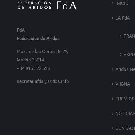
INICIO
LA FdA
FdA
TRAN
Federación de Áridos
Plaza de las Cortes, 5 -7º,
EXPL
Madrid 28014
+34 915 522 526
Áridos N
secretariafda@aridos.info
VIICNA
PREMIOS
NOTICIA
CONTAC