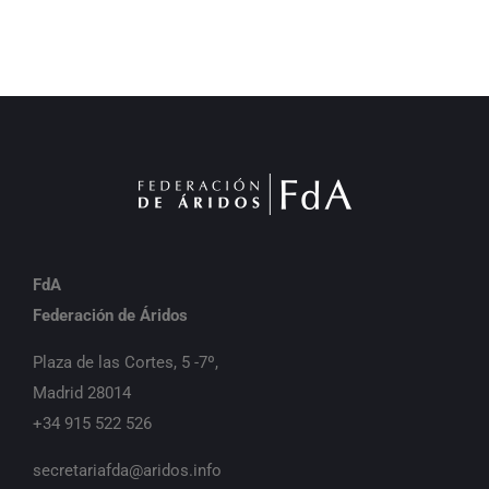
FdA
Federación de Áridos
Plaza de las Cortes, 5 -7º,
Madrid 28014
+34 915 522 526
secretariafda@aridos.info