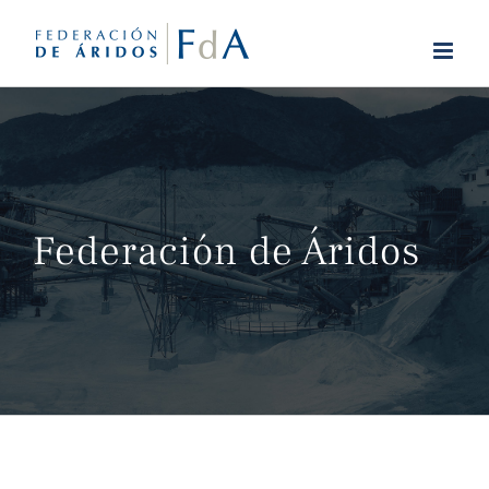
Saltar
al
contenido
Federación de Áridos