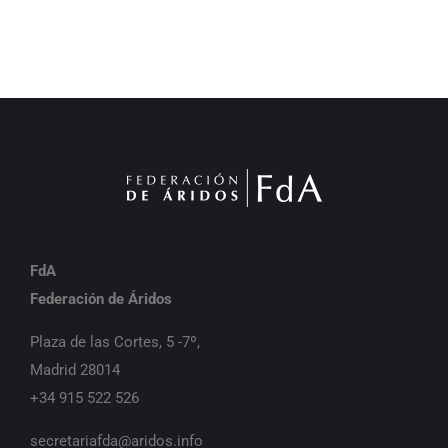
FdA
Federación de Áridos
Plaza de las Cortes, 5 -7º,
Madrid 28014
+34 915 522 526
secretariafda@aridos.info