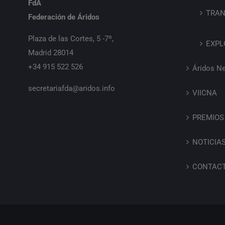
FdA
TRAN
Federación de Áridos
Plaza de las Cortes, 5 -7º,
EXPL
Madrid 28014
+34 915 522 526
Áridos N
secretariafda@aridos.info
VIICNA
PREMIOS
NOTICIA
CONTAC