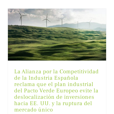
La Alianza por la Competitividad
de la Industria Española
reclama que el plan industrial
del Pacto Verde Europeo evite la
deslocalización de inversiones
hacia EE. UU. y la ruptura del
mercado único