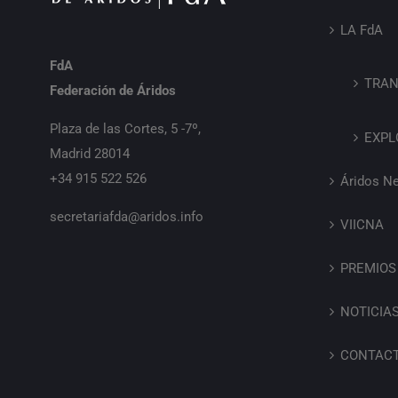
LA FdA
FdA
TRAN
Federación de Áridos
Plaza de las Cortes, 5 -7º,
EXPL
Madrid 28014
+34 915 522 526
Áridos N
secretariafda@aridos.info
VIICNA
PREMIOS
NOTICIA
CONTAC