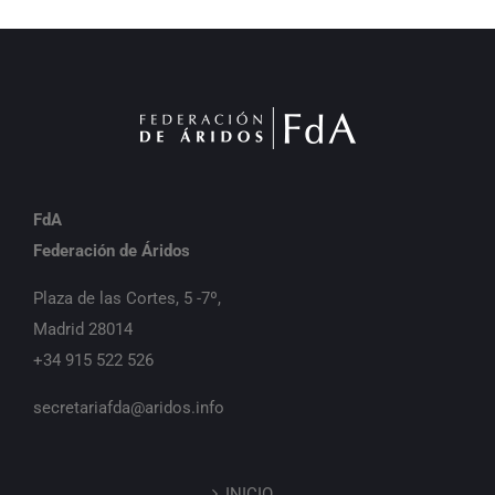
FdA
Federación de Áridos
Plaza de las Cortes, 5 -7º,
Madrid 28014
+34 915 522 526
secretariafda@aridos.info
INICIO