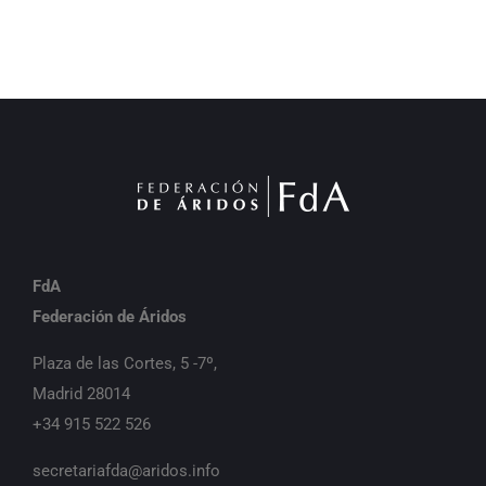
FdA
Federación de Áridos
Plaza de las Cortes, 5 -7º,
Madrid 28014
+34 915 522 526
secretariafda@aridos.info