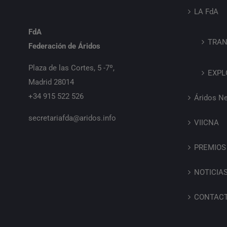
LA FdA
FdA
TRAN
Federación de Áridos
Plaza de las Cortes, 5 -7º,
EXPL
Madrid 28014
+34 915 522 526
Áridos N
secretariafda@aridos.info
VIICNA
PREMIOS
NOTICIA
CONTAC