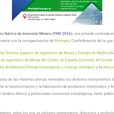
ro Ibérico de Inversión Minera (FIIM 2026)
, una jornada centrada 
cuenta con la coorganización de
Primigea,
Confederación de la que 
la Técnica Superior de Ingenieros de Minas y Energía de Madrid
(Ca
l de Ingenieros de Minas del Centro de España (Coimce)
, el
Comité I
ol de Materias Primas Estratégicas y Críticas (Gempec)
y la
Asocia
stria de las materias primas minerales los distintos instrumentos d
ta la transformación y la fabricación de productos intermedios y fin
 ámbito ibérico y potenciales inversores estratégicos, tanto públ
ipantes, entre los que se incluyen empresarios, directivos y profes