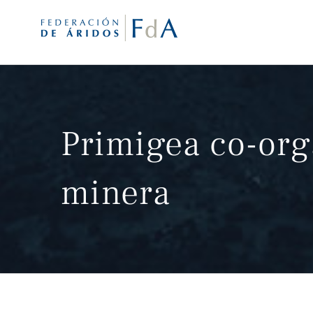
Saltar
al
contenido
Primigea co-org
minera