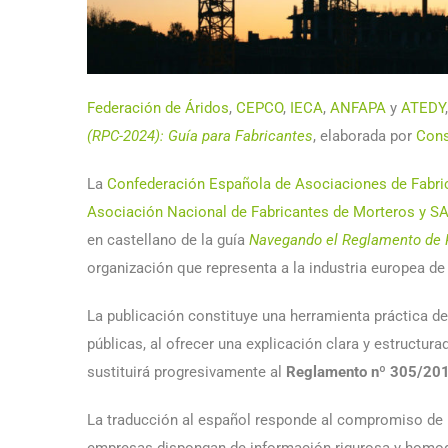
Federación de Áridos
,
CEPCO
,
IECA
,
ANFAPA
y
ATEDY
(RPC-2024): Guía para Fabricantes
, elaborada por
Cons
La
Confederación Española de Asociaciones de Fabri
Asociación Nacional de Fabricantes de Morteros y 
en castellano de la guía
Navegando el Reglamento de P
organización que representa a la industria europea d
La publicación constituye una herramienta práctica de
públicas, al ofrecer una explicación clara y estruct
sustituirá progresivamente al
Reglamento nº 305/20
La traducción al español responde al compromiso de l
empresas dispongan de información rigurosa y homogé