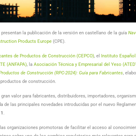
, presentan la publicación de la versión en castellano de la guía
Nav
truction Products Europe
(CPE).
cantes de Productos de Construcción (CEPCO)
, el
Instituto Españo
SATE (ANFAPA)
, la
Asociación Técnica y Empresarial del Yeso (ATED
roductos de Construcción (RPC-2024): Guía para Fabricantes
, elab
e productos de construcción.
 gran valor para fabricantes, distribuidores, importadores, organis
urada de las principales novedades introducidas por el nuevo Regla
11
.
as organizaciones promotoras de facilitar el acceso al conocimien
nea sobre uno de los cambios regulatorios más relevantes para el