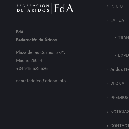
INICIO
LA FdA
FdA
TRAN
Federación de Áridos
Plaza de las Cortes, 5 -7º,
EXPL
Madrid 28014
+34 915 522 526
Áridos N
secretariafda@aridos.info
VIICNA
PREMIOS
NOTICIA
CONTAC