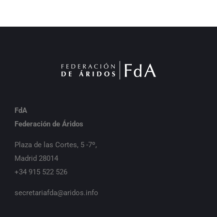
FdA
Federación de Áridos
Plaza de las Cortes, 5 -7º,
Madrid 28014
+34 915 522 526
secretariafda@aridos.info