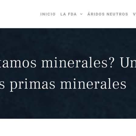
INICIO
LA FDA
ÁRIDOS NEUTROS
V
tamos minerales? Un
as primas minerales