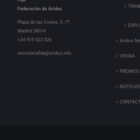
FdA
TRAN
Federación de Áridos
Plaza de las Cortes, 5 -7º,
EXPL
Madrid 28014
+34 915 522 526
Áridos N
secretariafda@aridos.info
VIICNA
PREMIOS
NOTICIA
CONTAC