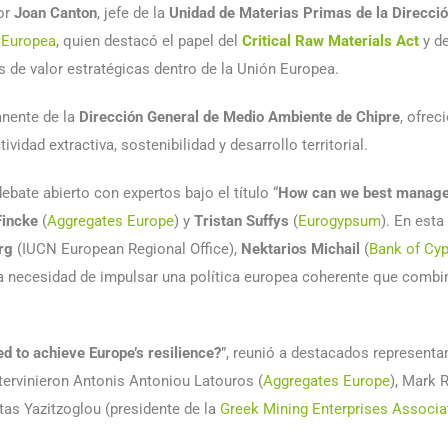
por
Joan Canton
, jefe de la
Unidad de Materias Primas de la Dirección
 Europea
, quien destacó el papel del
Critical Raw Materials Act
y de
s de valor estratégicas dentro de la Unión Europea.
anente de la
Dirección General de Medio Ambiente de Chipre
, ofrec
vidad extractiva, sostenibilidad y desarrollo territorial.
bate abierto con expertos bajo el título “
How can we best manage r
Fincke
(
Aggregates Europe
) y
Tristan Suffys
(
Eurogypsum
). En esta
rg
(IUCN European Regional Office),
Nektarios Michail
(
Bank of Cy
 la necesidad de impulsar una política europea coherente que comb
d to achieve Europe’s resilience?
”, reunió a destacados representa
Intervinieron Antonis Antoniou Latouros (
Aggregates Europe
), Mark 
tas Yazitzoglou (presidente de la
Greek Mining Enterprises Associa