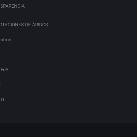
SPARENCIA
OTACIONES DE ÁRIDOS
eutros
 FdA
S
TO