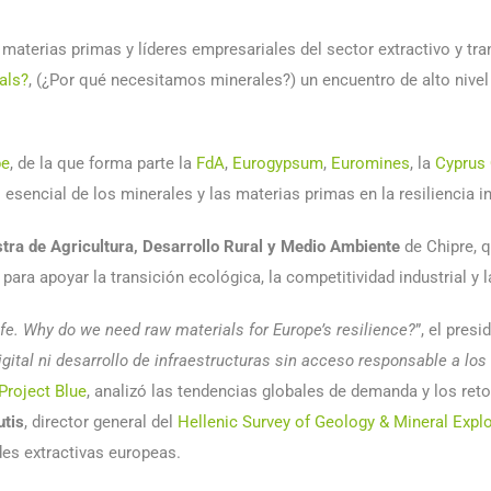
 materias primas y líderes empresariales del sector extractivo y t
als?
, (¿Por qué necesitamos minerales?) un encuentro de alto nivel
pe
, de la que forma parte la
FdA
,
Eurogypsum
,
Euromines
, la
Cyprus 
l esencial de los minerales y las materias primas en la resiliencia i
stra de Agricultura, Desarrollo Rural y Medio Ambiente
de Chipre, q
para apoyar la transición ecológica, la competitividad industrial y
ife. Why do we need raw materials for Europe’s resilience?
”, el pres
igital ni desarrollo de infraestructuras sin acceso responsable a lo
Project Blue
, analizó las tendencias globales de demanda y los ret
utis
, director general del
Hellenic Survey of Geology & Mineral Expl
des extractivas europeas.