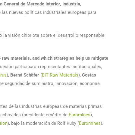
 General de Mercado Interior, Industria,
 las nuevas políticas industriales europeas para
ió la visión chipriota sobre el desarrollo responsable
aw materials, and which strategies help us mitigate
 sesión participaron representantes institucionales,
prus
),
Bernd Schäfer
(
EIT Raw Materials
),
Costas
ine seguridad de suministro, innovación, economía
ntes de las industrias europeas de materias primas
Rachovides (presidente emérito de
Euromines
),
tion
), bajo la moderación de Rolf Kuby (
Euromines
).