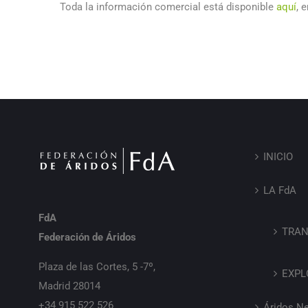
Toda la información comercial está disponible
aquí
, 
INICIO
LA FdA
FdA
TRAN
Federación de Áridos
Plaza de las Cortes, 5 -7º,
EXPL
Madrid 28014
+34 915 522 526
Áridos N