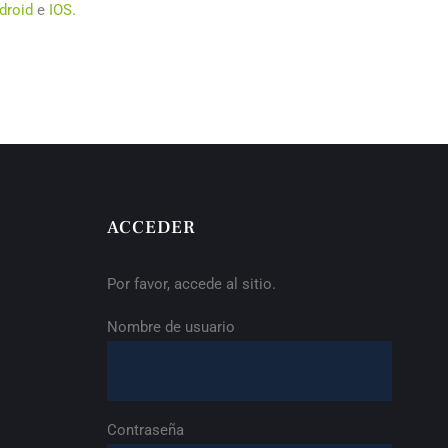
droid
e
IOS
.
ACCEDER
Por favor, accede al sitio.
Nombre de usuario
Contraseña