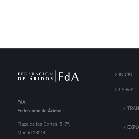
INICIO
LA FdA
FdA
TRAN
Federación de Áridos
Plaza de las Cortes, 5 -7º,
EXPL
Madrid 28014