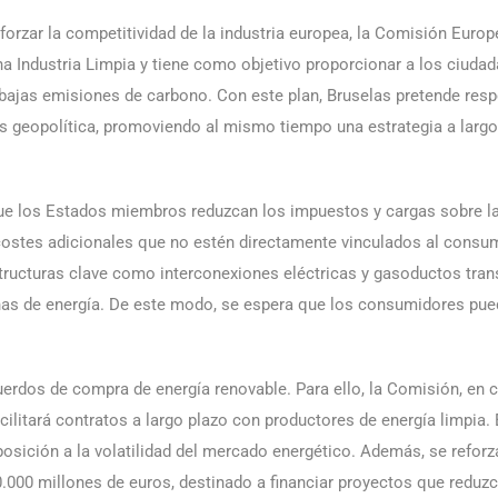
eforzar la competitividad de la industria europea, la Comisión Euro
 una Industria Limpia y tiene como objetivo proporcionar a los ciud
bajas emisiones de carbono. Con este plan, Bruselas pretende respo
sis geopolítica, promoviendo al mismo tiempo una estrategia a larg
e los Estados miembros reduzcan los impuestos y cargas sobre la el
ar costes adicionales que no estén directamente vinculados al cons
structuras clave como interconexiones eléctricas y gasoductos trans
rnas de energía. De este modo, se espera que los consumidores pued
cuerdos de compra de energía renovable. Para ello, la Comisión, en
cilitará contratos a largo plazo con productores de energía limpia.
osición a la volatilidad del mercado energético. Además, se reforza
.000 millones de euros, destinado a financiar proyectos que reduz