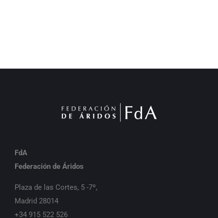
FdA
Federación de Áridos
Plaza de las Cortes, 5 -7º,
Madrid 28014
+34 915 522 526