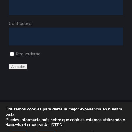
Contraseña
Recuérdame
Utilizamos cookies para darte la mejor experiencia en nuestra
© Copyright
2026 | FdA
web.
Puedes informarte más sobre qué cookies estamos utilizando o
desactivarlas en los
AJUSTES
.
LinkedIn
YouTube
Flickr