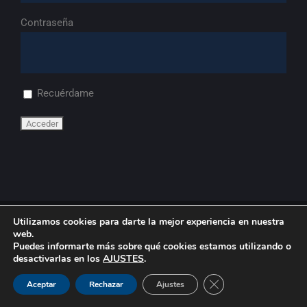
Contraseña
Recuérdame
Utilizamos cookies para darte la mejor experiencia en nuestra
© Copyright
2026 | FdA
web.
Puedes informarte más sobre qué cookies estamos utilizando o
desactivarlas en los
AJUSTES
.
LinkedIn
YouTube
Flickr
Cerrar el banner de 
Aceptar
Rechazar
Ajustes