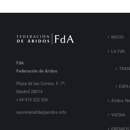
INICIO
LA FdA
FdA
TRAN
Federación de Áridos
Plaza de las Cortes, 5 -7º,
EXPL
Madrid 28014
+34 915 522 526
Áridos N
secretariafda@aridos.info
VIICNA
PREMIOS