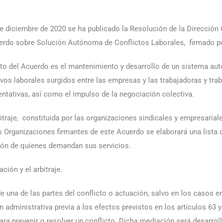
de diciembre de 2020 se ha publicado la Resolución de la Dirección G
erdo sobre Solución Autónoma de Conflictos Laborales, firmado 
eto del Acuerdo es el mantenimiento y desarrollo de un sistema au
ivos laborales surgidos entre las empresas y las trabajadoras y tra
entativas, así como el impulso de la negociación colectiva.
itraje, constituida por las organizaciones sindicales y empresarial
s Organizaciones firmantes de este Acuerdo se elaborará una lista
ción de quienes demandan sus servicios.
ción y el arbitraje.
 una de las partes del conflicto o actuación, salvo en los casos e
administrativa previa a los efectos previstos en los artículos 63 y 
para prevenir o resolver un conflicto. Dicha mediación será desarro