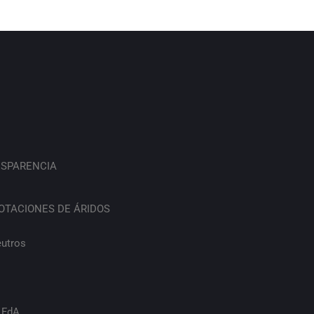
SPARENCIA
OTACIONES DE ÁRIDOS
eutros
 FdA