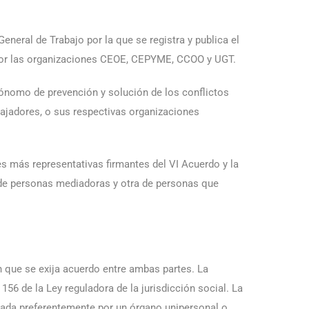
eneral de Trabajo por la que se registra y publica el
por las organizaciones CEOE, CEPYME, CCOO y UGT.
tónomo de prevención y solución de los conflictos
bajadores, o sus respectivas organizaciones
es más representativas firmantes del VI Acuerdo y la
 de personas mediadoras y otra de personas que
n que se exija acuerdo entre ambas partes. La
156 de la Ley reguladora de la jurisdicción social. La
llada preferentemente por un órgano unipersonal o,