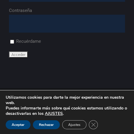
Contraseña
Recuérdame
Utilizamos cookies para darte la mejor experiencia en nuestra
© Copyright
2026 | FdA
web.
Puedes informarte más sobre qué cookies estamos utilizando o
desactivarlas en los
AJUSTES
.
LinkedIn
YouTube
Flickr
Cerrar el banner de 
Aceptar
Rechazar
Ajustes