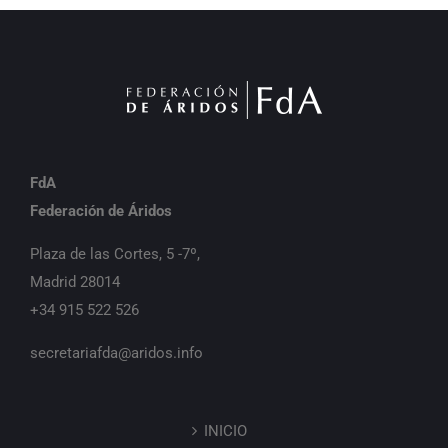
FdA
Federación de Áridos
Plaza de las Cortes, 5 -7º,
Madrid 28014
+34 915 522 526
secretariafda@aridos.info
INICIO