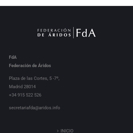
FdA
Federación de Áridos
Plaza de las Cortes, 5 -7º,
Madrid 28014
+34 915 522 526
secretariafda@aridos.info
INICIO