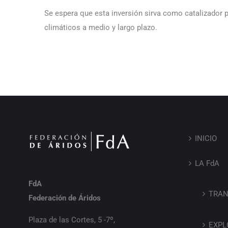
Se espera que esta inversión sirva como catalizador p
climáticos a medio y largo plazo.
INICIO
LA FdA
FdA
TRAN
Federación de Áridos
Plaza de las Cortes, 5 -7º,
EXPL