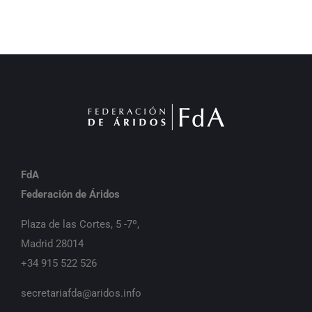
FdA
Federación de Áridos
Plaza de las Cortes, 5 -7º,
Madrid 28014
+34 915 522 526
secretariafda@aridos.info