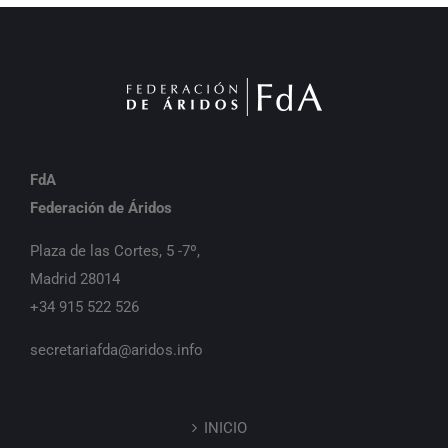
FdA
Federación de Áridos
Plaza de las Cortes, 5 -7º,
Madrid 28014
+34 915 522 526
secretariafda@aridos.info
INICIO