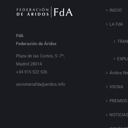
INICIO
LA FdA
FdA
TRAN
Federación de Áridos
Plaza de las Cortes, 5 -7º,
EXPL
Madrid 28014
+34 915 522 526
Áridos N
secretariafda@aridos.info
VIICNA
PREMIOS
NOTICIA