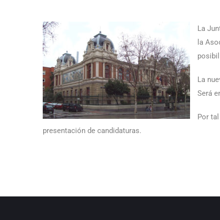
La Jun
la Aso
posibi
La nue
Será e
Por ta
presentación de candidaturas.